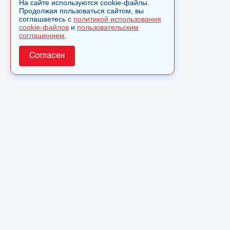
На сайте используются cookie-файлы.
Продолжая пользоваться сайтом, вы
соглашаетесь с
политикой использования
cookie-файлов
и
пользовательским
соглашением
.
Согласен
О сайте
© 2025 Сетевое издание «Monavista» зарегистрировано в
Федеральной службе по надзору в сфере связи,
информационных технологий и массовых коммуникаций
(Роскомнадзор) 15 августа 2016 года. Свидетельство о
регистрации ЭЛ № ФС 77 - 66827